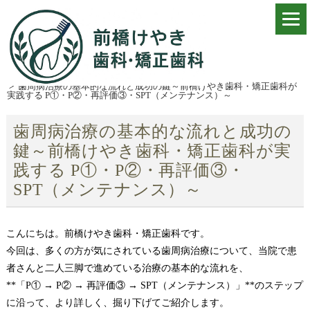
ホーム
>
コラム
>
歯周病治療の基本的な流れと成功の鍵～前橋けやき歯科・矯正歯科が
実践する P①・P②・再評価③・SPT（メンテナンス）～
歯周病治療の基本的な流れと成功の
鍵～前橋けやき歯科・矯正歯科が実
践する P①・P②・再評価③・
SPT（メンテナンス）～
こんにちは。前橋けやき歯科・矯正歯科です。
今回は、多くの方が気にされている歯周病治療について、当院で患
者さんと二人三脚で進めている治療の基本的な流れを、
**「P① → P② → 再評価③ → SPT（メンテナンス）」**のステップ
に沿って、より詳しく、掘り下げてご紹介します。