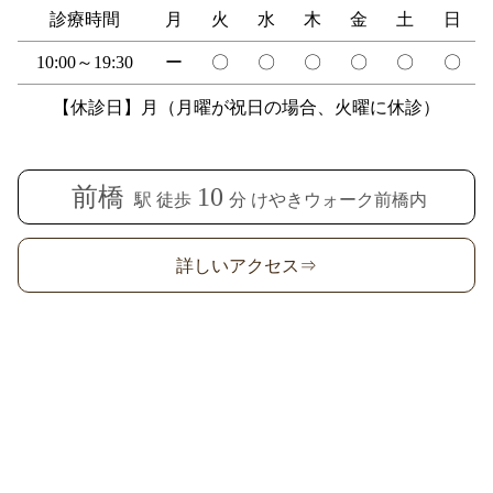
診療時間
月
火
水
木
金
土
日
10:00～19:30
ー
〇
〇
〇
〇
〇
〇
【休診日】月（月曜が祝日の場合、火曜に休診）
前橋
10
駅 徒歩
分 けやきウォーク前橋内
詳しいアクセス⇒