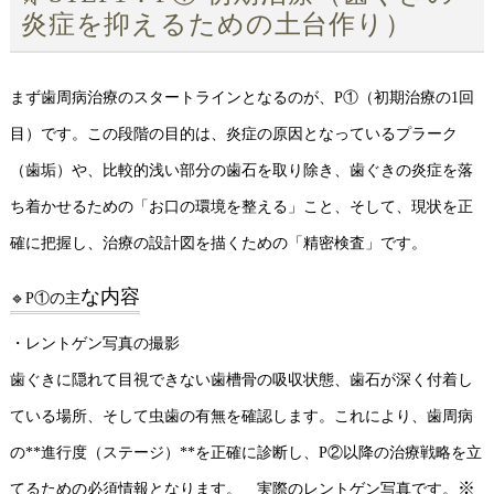
炎症を抑えるための土台作り）
まず歯周病治療のスタートラインとなるのが、P①（初期治療の1回
目）です。この段階の目的は、炎症の原因となっているプラーク
（歯垢）や、比較的浅い部分の歯石を取り除き、歯ぐきの炎症を落
ち着かせるための「お口の環境を整える」こと、そして、現状を正
確に把握し、治療の設計図を描くための「精密検査」です。
な内容
🔹P①の主
・レントゲン写真の撮影
歯ぐきに隠れて目視できない歯槽骨の吸収状態、歯石が深く付着し
ている場所、そして虫歯の有無を確認します。これにより、歯周病
の**進行度（ステージ）**を正確に診断し、P②以降の治療戦略を立
※
てるための必須情報となります。 実際のレントゲン写真です。