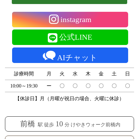
instagram
公式LINE
AIチャット
診療時間
月
火
水
木
金
土
日
10:00～19:30
ー
〇
〇
〇
〇
〇
〇
【休診日】月（月曜が祝日の場合、火曜に休診）
前橋
10
駅 徒歩
分 けやきウォーク前橋内